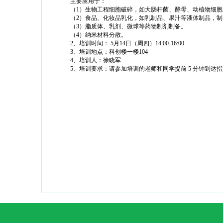
主要应用于：
（
1
）生物工程细胞破碎，如大肠杆菌、酵母、动植物细胞
（
2
）食品、化妆品乳化，如乳制品、果汁等液体制品，制
（
3
）脂质体、乳剂、微球等药物制剂制备。
（
4
）纳米材料分散。
2
、培训时间：
5
月
14
日（周四）
14:00-16:00
3
、培训地点：科创楼一楼
104
4
、培训人：徐晓军
5
、培训要求：
请参加培训的老师和
同学提前
5
分钟到达指