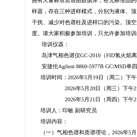
拥有大量标准质谱图数据库，在无标准品的
样器，存在三种进样模式，分别为液体、顶
干扰、减少对色谱柱及进样口的污染。顶空
度。请大家积极参加培训，只允许参加培训
培训仪器：
岛津气相色谱仪
GC-2010
（
FID
氢火焰离
安捷伦
Agilent 8860-5977B GC/MSD
单
培训时间：
2026
年
5
月
19
日（周二）下午
2026年
5
月
20
日（周三）下午
2
2026年
5
月
21
日（周四）下午
2
培训人：印敏 副研究员
培训内容：
（一）气相色谱和质谱理论，
2026
年
5
月