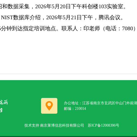
绍和数据采集，
2026
年
5
月
20
日下午科创楼
103
实验室。
，
NIST
数据库介绍，
2026
年
5
月
21
日下午，腾讯会议。
5
分钟到达指定培训地点。联系人：印老师（电话：
7080
办公地址：江苏省南京市玄武区中山门外前湖
邮编：210014
技术支持 南京莱博信息科技有限公司 苏ICP备12008396号