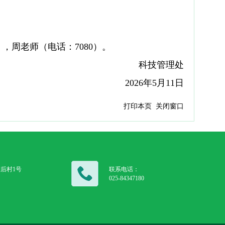
），周老师（电话：
7080
）。
科技管理处
2026年
5
月
11
日
打印本页
关闭窗口
后村1号
联系电话：
025-84347180